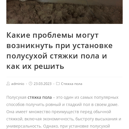
Какие проблемы могут
возникнуть при установке
полусухой стяжки пола и
как их решить
adminio
23.03.2023
Стяжка пола
Полусухая
стяжка пола
– это один из самых популярных
способов получить ровный и гладкий пол в своем доме.
Она имеет множество преимуществ перед обычной
стяжкой, включая экономичность, быстроту высыхания и
универсальность. Однако, при установке полусухой